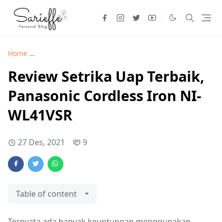
Home
Lifestyle >
Review Setrika Uap Terbaik, Panasonic Cor
Review Setrika Uap Terbaik,
Panasonic Cordless Iron NI-
WL41VSR
27 Des, 2021
9
Table of content
Ternyata ada banyak keuntungan menggunakan