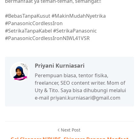
bermanfaat ya teman-teman, semangat!!
#BebasTanpaKusut #MakinMudahNyetrika
#PanasonicCordlessIron
#SetrikaTanpaKabel #SetrikaPanasonic
#PanasonicCordlessIronNIWL41VSR
Priyani Kurniasari
Perempuan biasa, tentor fisika,
freelancer, SEO content writer. Mom of
Uty & Tito. Saya bisa dihubungi melalui
e-mail priyani.kurniasari@gmail.com
Next Post