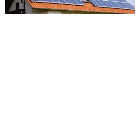
Dari Pakistan hingga Australia: Negara yang
Sudah Beralih ke PLTS untuk Rumah
Priyani Kurniasari
2025/9/26
Mengenal Spek Laptop ASUS Mulai Dari Entry
Level hingga High Performance