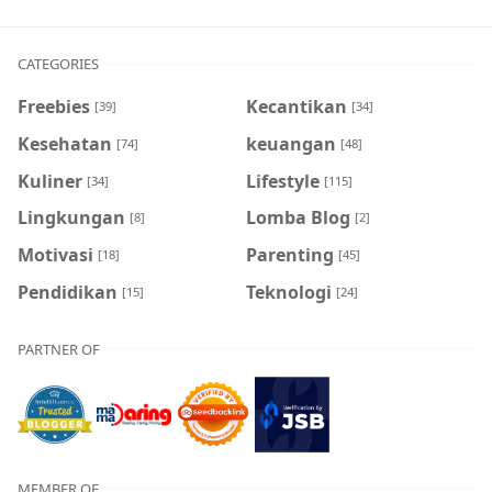
CATEGORIES
Freebies
Kecantikan
[39]
[34]
Kesehatan
keuangan
[74]
[48]
Kuliner
Lifestyle
[34]
[115]
Lingkungan
Lomba Blog
[8]
[2]
Motivasi
Parenting
[18]
[45]
Pendidikan
Teknologi
[15]
[24]
PARTNER OF
MEMBER OF