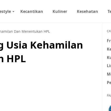
estyle
Kecantikan
Kuliner
Kesehatan
T
CA
ehamilan Dan Menentukan HPL
Fr
g Usia Kehamilan
K
n HPL
Ku
L
M
P
PA