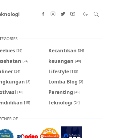
eknologi
TEGORIES
eebies
Kecantikan
[39]
[34]
esehatan
keuangan
[74]
[48]
liner
Lifestyle
[34]
[115]
ingkungan
Lomba Blog
[8]
[2]
otivasi
Parenting
[18]
[45]
endidikan
Teknologi
[15]
[24]
RTNER OF