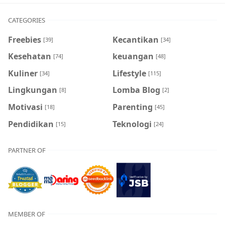
CATEGORIES
Freebies
Kecantikan
[39]
[34]
Kesehatan
keuangan
[74]
[48]
Kuliner
Lifestyle
[34]
[115]
Lingkungan
Lomba Blog
[8]
[2]
Motivasi
Parenting
[18]
[45]
Pendidikan
Teknologi
[15]
[24]
PARTNER OF
MEMBER OF