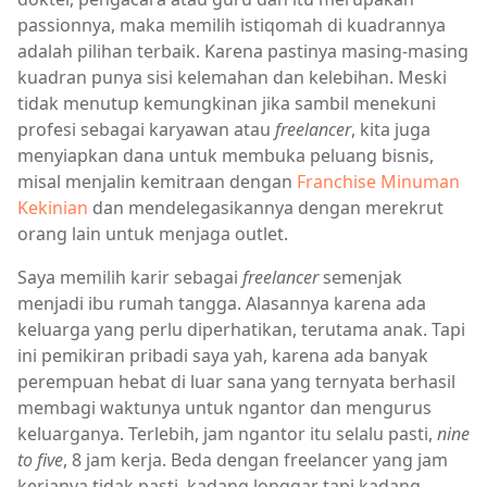
passionnya, maka memilih istiqomah di kuadrannya
adalah pilihan terbaik. Karena pastinya masing-masing
kuadran punya sisi kelemahan dan kelebihan. Meski
tidak menutup kemungkinan jika sambil menekuni
profesi sebagai karyawan atau
freelancer
, kita juga
menyiapkan dana untuk membuka peluang bisnis,
misal menjalin kemitraan dengan
Franchise Minuman
Kekinian
dan mendelegasikannya dengan merekrut
orang lain untuk menjaga outlet.
Saya memilih karir sebagai
freelancer
semenjak
menjadi ibu rumah tangga. Alasannya karena ada
keluarga yang perlu diperhatikan, terutama anak. Tapi
ini pemikiran pribadi saya yah, karena ada banyak
perempuan hebat di luar sana yang ternyata berhasil
membagi waktunya untuk ngantor dan mengurus
keluarganya. Terlebih, jam ngantor itu selalu pasti,
nine
to five
, 8 jam kerja. Beda dengan freelancer yang jam
kerjanya tidak pasti, kadang longgar tapi kadang