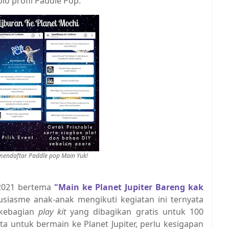
bio profil Paddle Pop.
endaftar Paddle pop Main Yuk!
 2021 bertema
"Main ke Planet Jupiter Bareng kak
usiasme anak-anak mengikuti kegiatan ini ternyata
 kebagian
play kit
yang dibagikan gratis untuk 100
a untuk bermain ke Planet Jupiter, perlu kesigapan