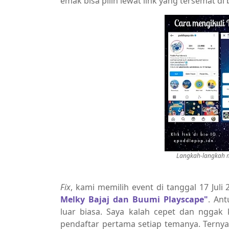
emak bisa pilih lewat link yang tersemat di 
Langkah-langkah m
Fix
, kami memilih event di tanggal 17 Juli
Melky Bajaj dan Buumi Playscape"
. Ant
luar biasa. Saya kalah cepet dan nggak
pendaftar pertama setiap temanya. Ternyat