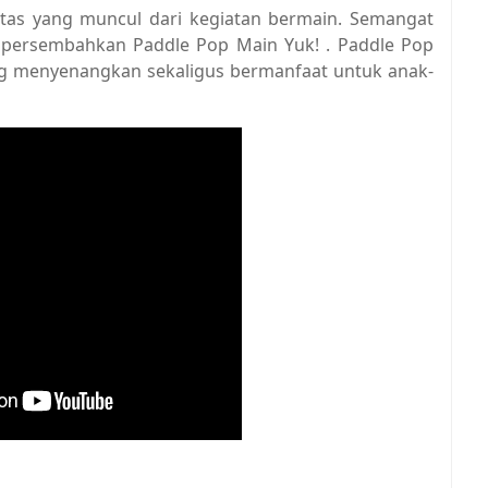
itas yang muncul dari kegiatan bermain. Semangat
mpersembahkan Paddle Pop Main Yuk! . Paddle Pop
ng menyenangkan sekaligus bermanfaat untuk anak-