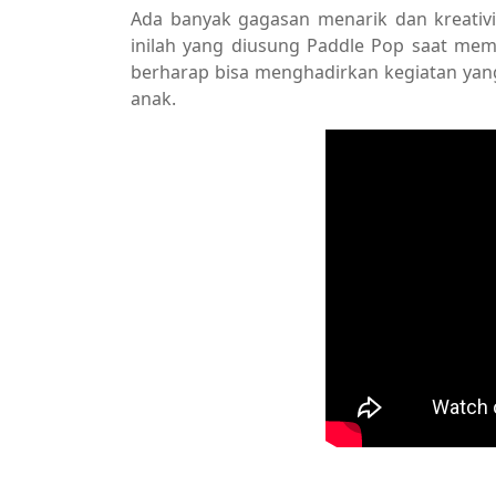
Ada banyak gagasan menarik dan kreativ
inilah yang diusung Paddle Pop saat me
berharap bisa menghadirkan kegiatan ya
anak.