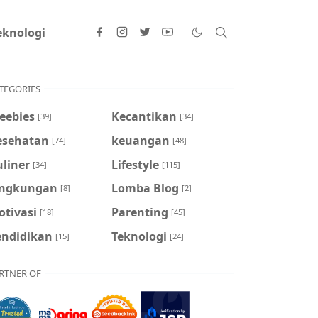
eknologi
TEGORIES
 Planet Mochi Bersama Paddle Pop : Main Yuk!
eebies
Kecantikan
[39]
[34]
esehatan
keuangan
[74]
[48]
liner
Lifestyle
[34]
[115]
ingkungan
Lomba Blog
[8]
[2]
otivasi
Parenting
[18]
[45]
endidikan
Teknologi
[15]
[24]
RTNER OF