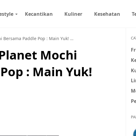
estyle
Kecantikan
Kuliner
Kesehatan
T
CA
i Bersama Paddle Pop : Main Yuk!
Parenting >
Liburan Seru Ke
Fr
 Planet Mochi
K
Pop : Main Yuk!
Ku
L
M
P
PA