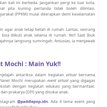
kan kali ini berbeda. Jangankan pergi ke luar kota,
t pita kuning pertanda tidak boleh dilintasi.
arakat (PPKM) mulai diterapkan demi keselamatan
in agar anak tetap betah di rumah. Lantas, seorang
 bisa diikuti anak selama di rumah.
Yes
!! Saat Ibuk
 wajahnya langsung sumringah. Antusias, ia menjawab
t Mochi : Main Yuk!!
enjelajah antariksa dalam kegiatan
virtual
bernama
 Planet Mochi merupakan
event virtual
yang digagas
sekolah dengan kegiatan edukasi yang bermanfaat.
dan prakarya (DIY) yang disukai anak.
Instagram
@paddlepop.idn
. Ada 4 tema event yang