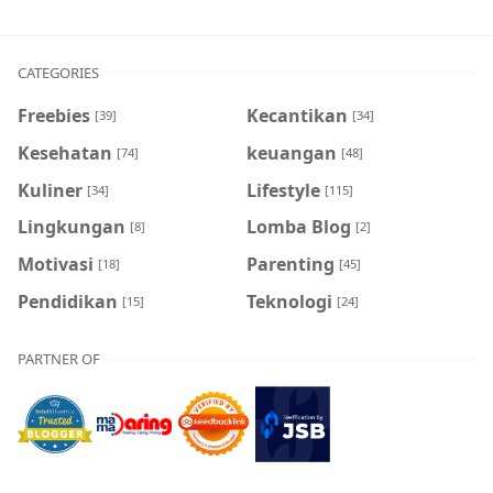
CATEGORIES
Freebies
Kecantikan
[39]
[34]
Kesehatan
keuangan
[74]
[48]
Kuliner
Lifestyle
[34]
[115]
Lingkungan
Lomba Blog
[8]
[2]
Motivasi
Parenting
[18]
[45]
Pendidikan
Teknologi
[15]
[24]
PARTNER OF