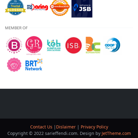
MEMBER OF
Contact Us
|
Dislaimer
|
Privacy Policy
Copyright © 2022 sarieffendi.com. Design by
JetTheme.com