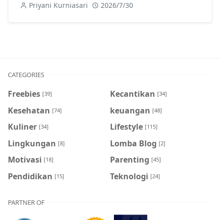
Priyani Kurniasari
2026/7/30
CATEGORIES
Freebies
Kecantikan
[39]
[34]
Kesehatan
keuangan
[74]
[48]
Kuliner
Lifestyle
[34]
[115]
Lingkungan
Lomba Blog
[8]
[2]
Motivasi
Parenting
[18]
[45]
Pendidikan
Teknologi
[15]
[24]
PARTNER OF