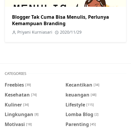
Blogger Tak Cuma Bisa Menulis, Perlunya
Kemampuan Branding
Priyani Kurniasari
2020/11/29
CATEGORIES
Freebies
Kecantikan
[39]
[34]
Kesehatan
keuangan
[74]
[48]
Kuliner
Lifestyle
[34]
[115]
Lingkungan
Lomba Blog
[8]
[2]
Motivasi
Parenting
[18]
[45]