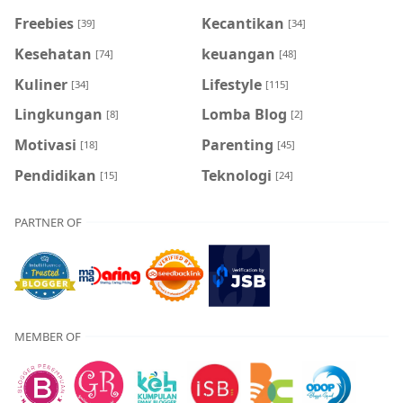
Freebies
Kecantikan
[39]
[34]
Kesehatan
keuangan
[74]
[48]
Kuliner
Lifestyle
[34]
[115]
Lingkungan
Lomba Blog
[8]
[2]
Motivasi
Parenting
[18]
[45]
Pendidikan
Teknologi
[15]
[24]
PARTNER OF
MEMBER OF