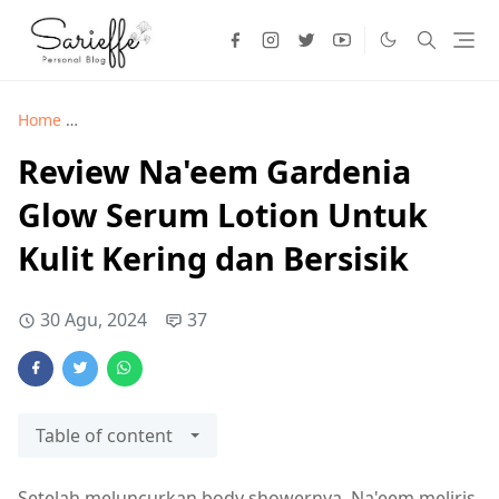
Home
Kecantikan >
Review Na'eem Gardenia Glow Serum Loti
Review Na'eem Gardenia
Glow Serum Lotion Untuk
Kulit Kering dan Bersisik
30 Agu, 2024
37
Table of content
Setelah meluncurkan body showernya, Na'eem meliris