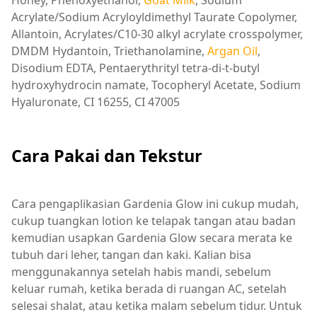
Honey, Phenoxyethanol,
Goat Milk
, Sodium
Acrylate/Sodium Acryloyldimethyl Taurate Copolymer,
Allantoin, Acrylates/C10-30 alkyl acrylate crosspolymer,
DMDM Hydantoin, Triethanolamine,
Argan Oil
,
Disodium EDTA, Pentaerythrityl tetra-di-t-butyl
hydroxyhydrocin namate, Tocopheryl Acetate, Sodium
Hyaluronate, CI 16255, CI 47005
Cara Pakai dan Tekstur
Cara pengaplikasian Gardenia Glow ini cukup mudah,
cukup tuangkan lotion ke telapak tangan atau badan
kemudian usapkan Gardenia Glow secara merata ke
tubuh dari leher, tangan dan kaki. Kalian bisa
menggunakannya setelah habis mandi, sebelum
keluar rumah, ketika berada di ruangan AC, setelah
selesai shalat, atau ketika malam sebelum tidur. Untuk