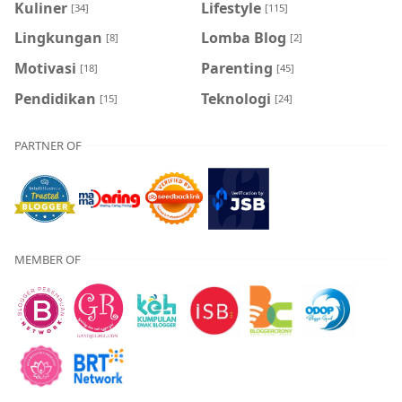
Kuliner
Lifestyle
[34]
[115]
Lingkungan
Lomba Blog
[8]
[2]
Motivasi
Parenting
[18]
[45]
Pendidikan
Teknologi
[15]
[24]
PARTNER OF
MEMBER OF